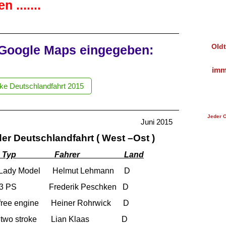
 .......
Oldt
in Google Maps eingegeben:
imm
ab
ke Deutschlandfahrt 2015
Jeder O
i 2015
er Deutschlandfahrt ( West –Ost )
ler Typ Fahrer Land
22
19
ady Model Helmut Lehmann D
19
23
3 PS Frederik Peschken D
21
18
ee engine Heiner Rohrwick D
23
2
 two stroke Lian Klaas D
17