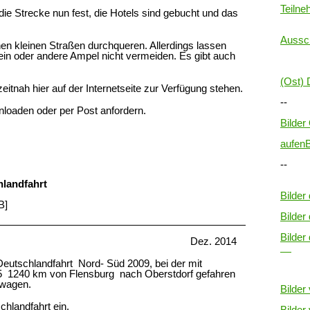
Teilne
 die Strecke nun fest, die Hotels sind gebucht und das
Aussc
en kleinen Straßen durchqueren. Allerdings lassen
in oder andere Ampel nicht vermeiden. Es gibt auch
(Ost) 
itnah hier auf der Internetseite zur Verfügung stehen.
--
loaden oder per Post anfordern.
Bilde
aufen
B
--
landfahrt
Bilder 
B]
Bilder
Bilder
erfreunde Dez. 2014
eutschlandfahrt Nord- Süd 2009, bei der mit
5 1240 km von Flensburg nach Oberstdorf gefahren
 wagen.
Bilder
chlandfahrt ein.
Bilder