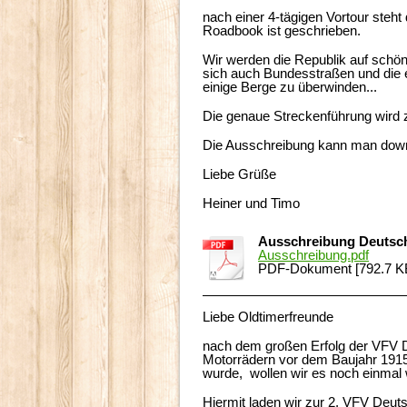
nach einer 4-tägigen Vortour steht
Roadbook ist geschrieben.
Wir werden die Republik auf schön
sich auch Bundesstraßen und die e
einige Berge zu überwinden...
Die genaue Streckenführung wird ze
Die Ausschreibung kann man down
Liebe Grüße
Heiner und Timo
Ausschreibung Deutsch
Ausschreibung.pdf
PDF-Dokument [792.7 K
Liebe Oldtim
nach dem großen Erfolg der VFV D
Motorrädern vor dem Baujahr 191
wurde, wollen wir es noch einmal
Hiermit laden wir zur 2. VFV Deuts