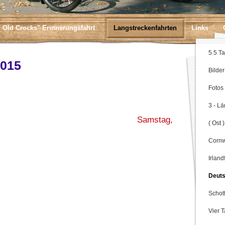
" Old Crocks" Erinnerungsfahrt
Langstreckenfahrten
Links
5 5 T
2015
Bilde
Fotos
3 - L
olog Samstag,
( Ost 
Cornw
Irland
Deuts
Schot
Vier 