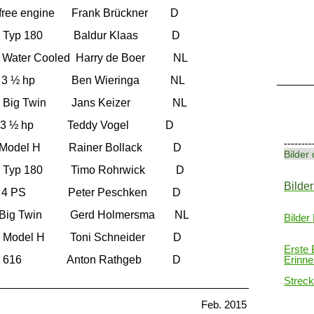
22
ee engine Frank Brückner D
19
24
B ) Typ 180 Baldur Klaas D
Water Cooled Harry de Boer NL
B ) 3 ½ hp Ben Wieringa NL
B ) Big Twin Jans Keizer NL
 3 ½ hp Teddy Vogel D
--------
Model H Rainer Bollack D
Bilder
B ) Typ 180 Timo Rohrwick D
Bilde
 4 PS Peter Peschken D
Big Twin Gerd Holmersma NL
Bilder
 Model H Toni Schneider D
Erste 
 ) 616 Anton Rathgeb D
Erinn
Streck
erfreunde, Feb. 2015