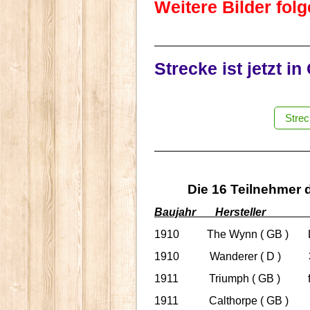
Weitere Bilder folgen
Strecke ist jetzt 
Strec
Jun
Die 16 Teilnehmer d
Baujahr Herstel
1910 The Wynn ( GB ) L
1910 Wanderer ( D ) 
1911 Triumph ( GB ) fr
1911 Calthorpe ( GB )