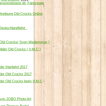
hmer
endstand
38
Fahrzeuge
hreibung Old Crocks Online
Deutschlandfahrt
r Old Crocks( Sven Wedemeyer )
ilder Old Crocks ( V.M.C.)
der Irlanfahrt 2017
 der Old Crocks 2017
 der Old Crocks beim V.M.C
 von JOBO Photo Art
 von Thomas Bedel