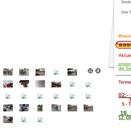
Deuts
Drei 
Besuc
Aktue
ersten
der S
Termi
02.-
5 - T
19
.
12. O