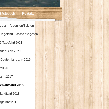
Gästebuch
Kontakt
agefahrt Ardennen/Belgien
r Tagefahrt Elasass / Vogesen
 5 Tagefahrt 2021
änder Fahrt 2020
) Deutschlandfahrt 2019
all 2018
fahrt 2017
chlandfahrt 2015
tlandfahrt 2013
Tagefahrt 2011