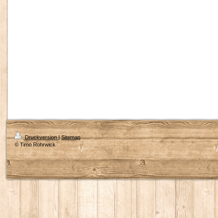
Druckversion
|
Sitemap
© Timo Rohrwick