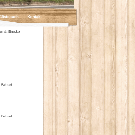
Gästebuch
Kontakt
an & Strecke
r
6
5
4
 Fahrrad
3
2
 Fahrrad