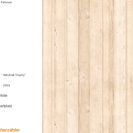
 Fahrrad
0
9
8
7
6
5
 " Windmill Trophy"
 - 2003
rliste
artplatz
herzähler