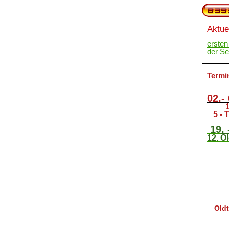
Aktue
ersten
der S
Termi
02.-
5 - T
19
.
12. O
Oldt