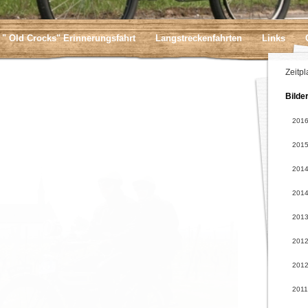
" Old Crocks" Erinnerungsfahrt
Langstreckenfahrten
Links
Zeitpl
Bilde
201
201
201
2014
201
201
2012
2011