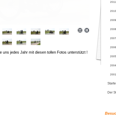
2011
201
200
200
200
200
uns jedes Jahr mit diesen tollen Fotos unterstützt !
200
2004
2001
Starte
Der St
Besuc