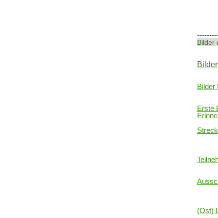
--------
Bilder
Bilde
Bilder
Erste 
Erinn
Streck
Teilne
Aussc
(Ost) 