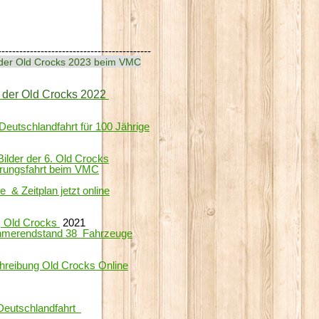
-------------------------------------------
 der Old Crocks 2023 beim VMC
r der Old Crocks 2022
 Deutschlandfahrt für 100 Jährige
Bilder der 6. Old Crocks
erungsfahrt beim VMC
e & Zeitplan jetzt online
Old Crocks
2021
hmer
endstand
38
Fahrzeuge
hreibung Old Crocks Online
Deutschlandfahrt