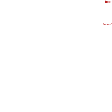
imm
ab
Jeder O
22
19
19
23
21
18
23
2
17
22
19
24